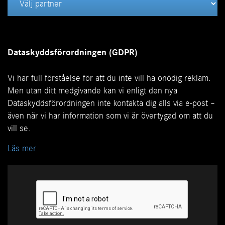
Dataskyddsförordningen (GDPR)
Vi har full förståelse för att du inte vill ha onödig reklam.
Men utan ditt medgivande kan vi enligt den nya
Dataskyddsförordningen inte kontakta dig alls via e-post –
även när vi har information som vi är övertygad om att du
vill se.
Läs mer
Vi på Mercedes-Benz respekterar alla individers
personliga integritet. Därför tar vi Dataskyddsförordningen
(GDPR) på största allvar och ser till att inom hela
Mercedes-Benz-koncernen skydda dina personuppgifter.
Det är viktigt för oss att värna om din personliga integritet
när vi behandlar dina personuppgifter och det tar vi